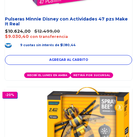
Pulseras Minnie Disney con Actividades 47 pzs Make
It Real
$10.624,00
$12.499,00
$9.030,40
con transferencia
9
cuotas
sin interés
de
$1.180,44
RECIBÍ EL LUNES EN AMBA
RETIRÁ POR SUCURSAL
-
20
%