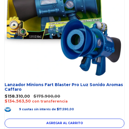
Lanzador Minions Fart Blaster Pro Luz Sonido Aromas
Caffaro
$158.310,00
$175.900,00
$134.563,50
con transferencia
9
cuotas
sin interés
de
$17.590,00