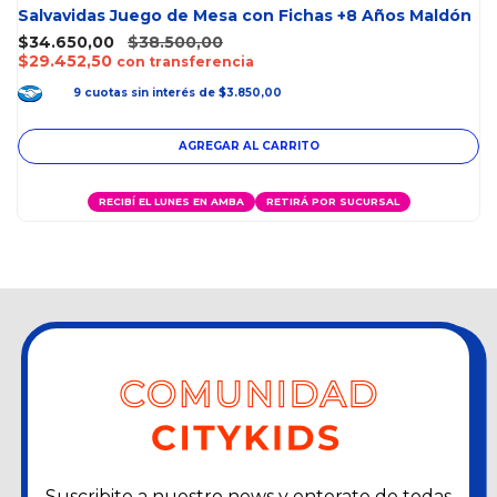
Salvavidas Juego de Mesa con Fichas +8 Años Maldón
$34.650,00
$38.500,00
$29.452,50
con transferencia
9
cuotas
sin interés
de
$3.850,00
RECIBÍ EL LUNES EN AMBA
RETIRÁ POR SUCURSAL
Suscribite a nuestro news y enterate de todas