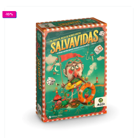
-
10
%