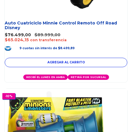
Auto Cuatriciclo Minnie Control Remoto Off Road
Disney
$76.499,00
$89.999,00
$65.024,15
con transferencia
9
cuotas
sin interés
de
$8.499,89
RECIBÍ EL LUNES EN AMBA
RETIRÁ POR SUCURSAL
-
10
%