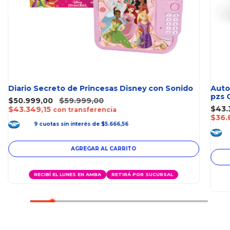
Diario Secreto de Princesas Disney con Sonido
Auto
pzs 
$50.999,00
$59.999,00
$43.
$43.349,15
con transferencia
$36.
9
cuotas
sin interés
de
$5.666,56
RECIBÍ EL LUNES EN AMBA
RETIRÁ POR SUCURSAL