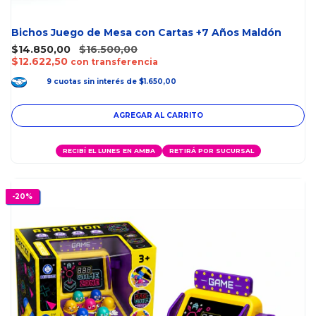
Bichos Juego de Mesa con Cartas +7 Años Maldón
$14.850,00
$16.500,00
$12.622,50
con transferencia
9
cuotas
sin interés
de
$1.650,00
RECIBÍ EL LUNES EN AMBA
RETIRÁ POR SUCURSAL
-
20
%