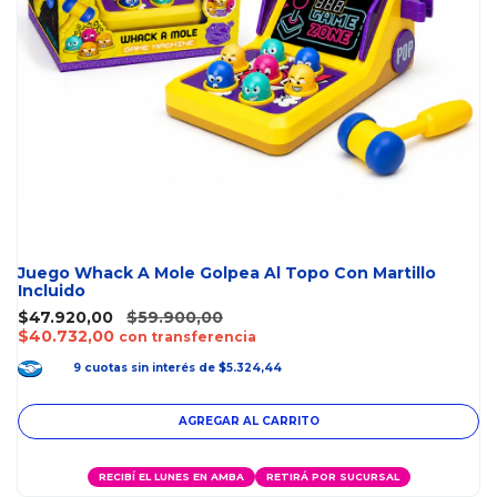
Juego Whack A Mole Golpea Al Topo Con Martillo
Incluido
$47.920,00
$59.900,00
$40.732,00
con transferencia
9
cuotas
sin interés
de
$5.324,44
RECIBÍ EL LUNES EN AMBA
RETIRÁ POR SUCURSAL