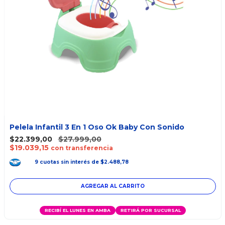
Pelela Infantil 3 En 1 Oso Ok Baby Con Sonido
$22.399,00
$27.999,00
$19.039,15
con transferencia
9
cuotas
sin interés
de
$2.488,78
AGREGAR AL CARRITO
RECIBÍ EL LUNES EN AMBA
RETIRÁ POR SUCURSAL