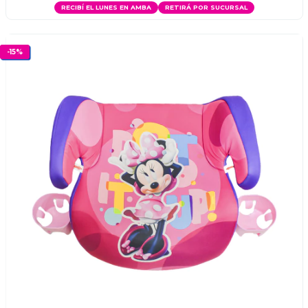
RECIBÍ EL LUNES EN AMBA
RETIRÁ POR SUCURSAL
-
15
%