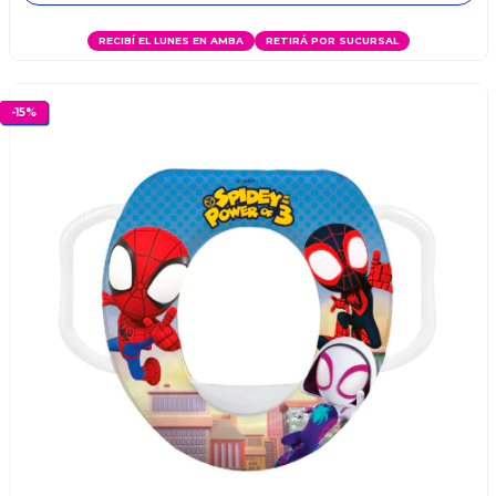
RECIBÍ EL LUNES EN AMBA
RETIRÁ POR SUCURSAL
-
15
%