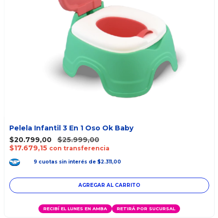
Pelela Infantil 3 En 1 Oso Ok Baby
$20.799,00
$25.999,00
$17.679,15
con transferencia
9
cuotas
sin interés
de
$2.311,00
AGREGAR AL CARRITO
RECIBÍ EL LUNES EN AMBA
RETIRÁ POR SUCURSAL