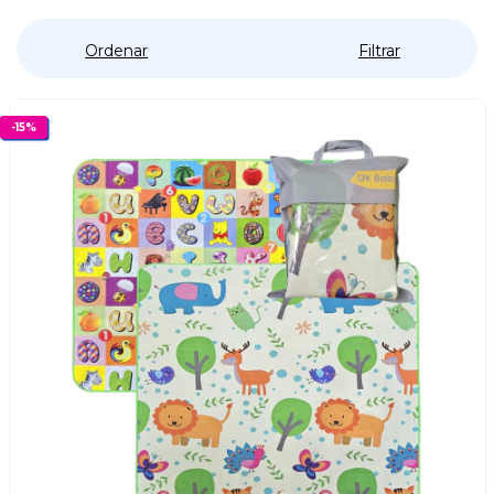
Ordenar
Filtrar
-
15
%