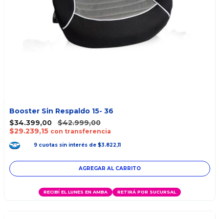
Booster Sin Respaldo 15- 36
$34.399,00
$42.999,00
$29.239,15
con transferencia
9
cuotas
sin interés
de
$3.822,11
AGREGAR AL CARRITO
RECIBÍ EL LUNES EN AMBA
RETIRÁ POR SUCURSAL