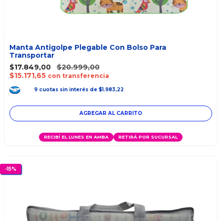
Manta Antigolpe Plegable Con Bolso Para
Transportar
$17.849,00
$20.999,00
$15.171,65
con transferencia
9
cuotas
sin interés
de
$1.983,22
RECIBÍ EL LUNES EN AMBA
RETIRÁ POR SUCURSAL
-
15
%