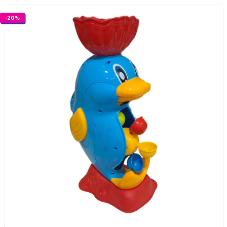
-
20
%