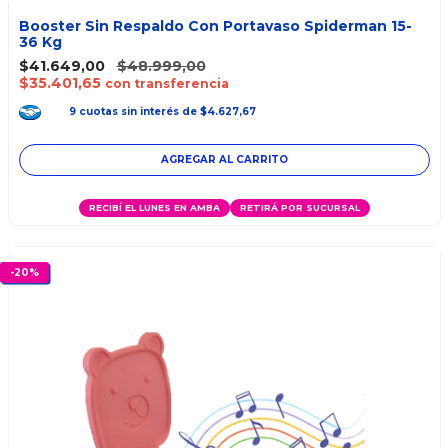
Booster Sin Respaldo Con Portavaso Spiderman 15-
36 Kg
$41.649,00
$48.999,00
$35.401,65
con transferencia
9
cuotas
sin interés
de
$4.627,67
RECIBÍ EL LUNES EN AMBA
RETIRÁ POR SUCURSAL
-
20
%