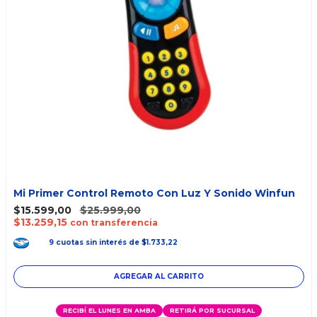
Mi Primer Control Remoto Con Luz Y Sonido Winfun
$15.599,00
$25.999,00
$13.259,15
con transferencia
9
cuotas
sin interés
de
$1.733,22
RECIBÍ EL LUNES EN AMBA
RETIRÁ POR SUCURSAL