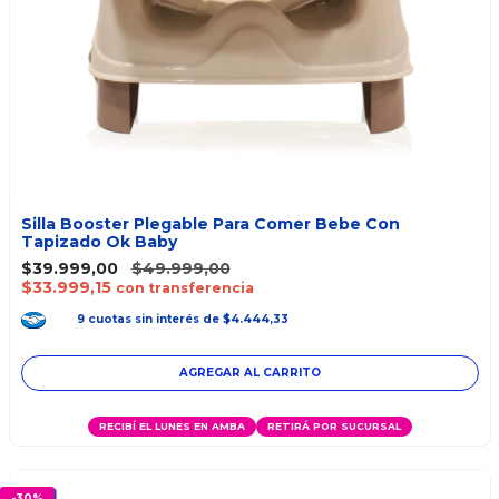
Silla Booster Plegable Para Comer Bebe Con
Tapizado Ok Baby
$39.999,00
$49.999,00
$33.999,15
con transferencia
9
cuotas
sin interés
de
$4.444,33
AGREGAR AL CARRITO
RECIBÍ EL LUNES EN AMBA
RETIRÁ POR SUCURSAL
-
30
%