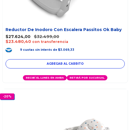
Reductor De Inodoro Con Escalera Passitos Ok Baby
$27.624,00
$32.499,00
$23.480,40
con transferencia
9
cuotas
sin interés
de
$3.069,33
RECIBÍ EL LUNES EN AMBA
RETIRÁ POR SUCURSAL
-
20
%