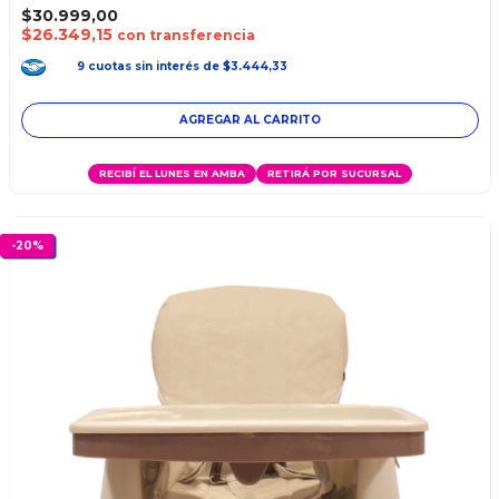
$30.999,00
$26.349,15
con transferencia
9
cuotas
sin interés
de
$3.444,33
RECIBÍ EL LUNES EN AMBA
RETIRÁ POR SUCURSAL
-
20
%