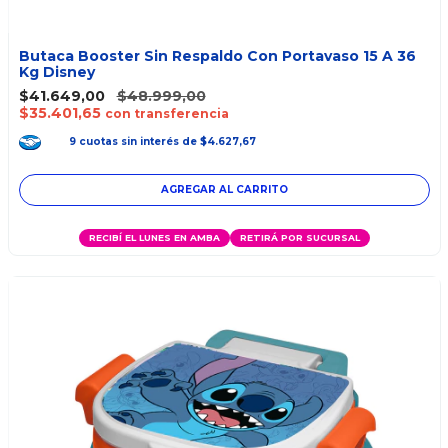
Butaca Booster Sin Respaldo Con Portavaso 15 A 36
Kg Disney
$41.649,00
$48.999,00
$35.401,65
con transferencia
9
cuotas
sin interés
de
$4.627,67
AGREGAR AL CARRITO
RECIBÍ EL LUNES EN AMBA
RETIRÁ POR SUCURSAL