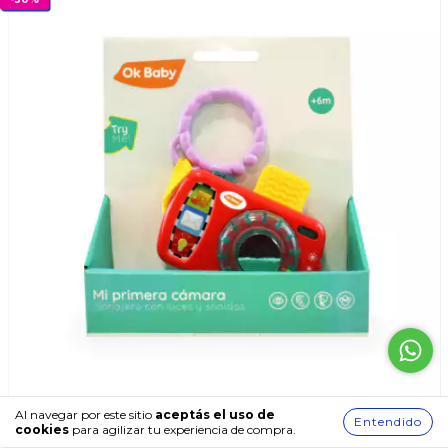
Al navegar por este sitio
aceptás el uso de
Entendido
Mi Primera Camara De Fotos Con Luz Y Sonido Ok
cookies
para agilizar tu experiencia de compra.
Baby