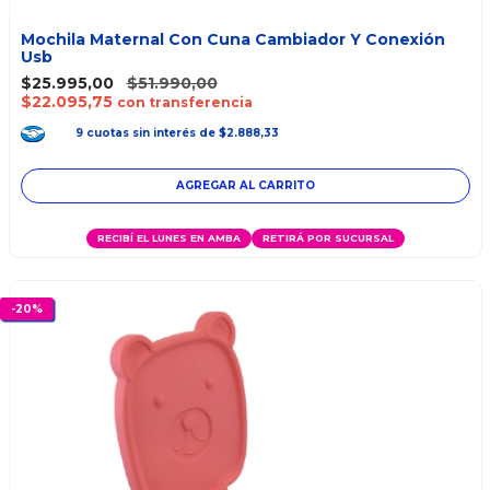
Mochila Maternal Con Cuna Cambiador Y Conexión
Usb
$25.995,00
$51.990,00
$22.095,75
con transferencia
9
cuotas
sin interés
de
$2.888,33
AGREGAR AL CARRITO
RECIBÍ EL LUNES EN AMBA
RETIRÁ POR SUCURSAL
-
20
%