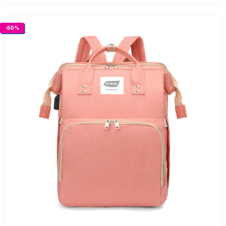
-
50
%