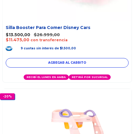
Silla Booster Para Comer Disney Cars
$13.500,00
$26.999,00
$11.475,00
con transferencia
9
cuotas
sin interés
de
$1.500,00
RECIBÍ EL LUNES EN AMBA
RETIRÁ POR SUCURSAL
-
20
%