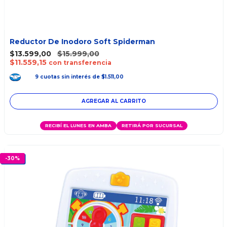
Reductor De Inodoro Soft Spiderman
$13.599,00
$15.999,00
$11.559,15
con transferencia
9
cuotas
sin interés
de
$1.511,00
RECIBÍ EL LUNES EN AMBA
RETIRÁ POR SUCURSAL
-
30
%