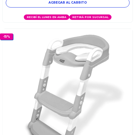
RECIBÍ EL LUNES EN AMBA
RETIRÁ POR SUCURSAL
-
15
%