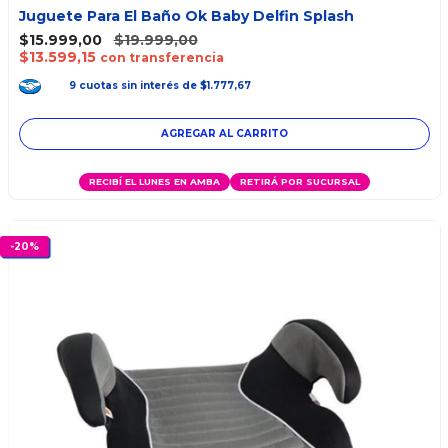
Juguete Para El Baño Ok Baby Delfin Splash
$15.999,00
$19.999,00
$13.599,15
con transferencia
9
cuotas
sin interés
de
$1.777,67
RECIBÍ EL LUNES EN AMBA
RETIRÁ POR SUCURSAL
-
20
%