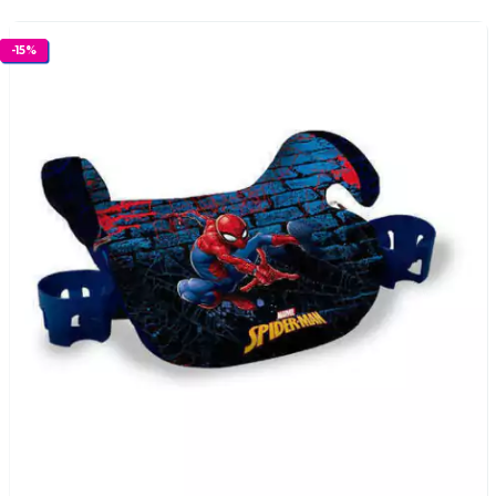
-
15
%