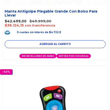
Manta Antigolpe Plegable Grande Con Bolso Para
Llevar
$42.499,00
$49.999,00
$36.124,15
con transferencia
9
cuotas
sin interés
de
$4.722,11
RECIBÍ EL LUNES EN AMBA
RETIRÁ POR SUCURSAL
-
40
%