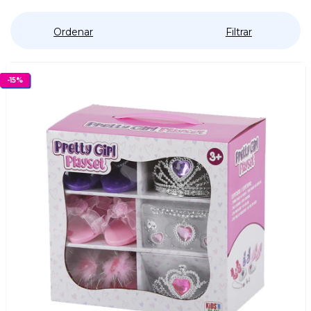
Ordenar
Filtrar
-
15
%