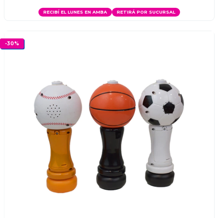
RECIBÍ EL LUNES EN AMBA
RETIRÁ POR SUCURSAL
-
30
%