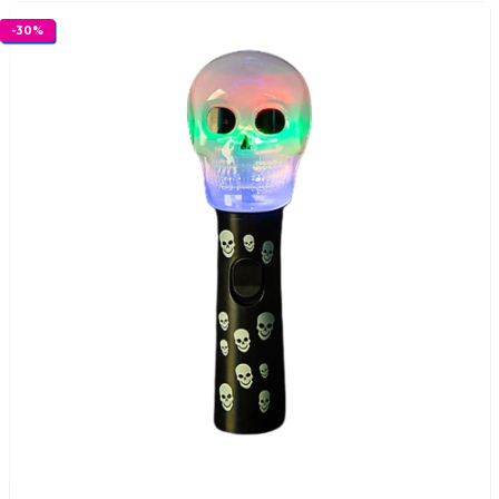
-
30
%