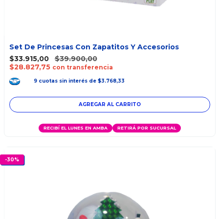
Set De Princesas Con Zapatitos Y Accesorios
$33.915,00
$39.900,00
$28.827,75
con transferencia
9
cuotas
sin interés
de
$3.768,33
RECIBÍ EL LUNES EN AMBA
RETIRÁ POR SUCURSAL
-
30
%