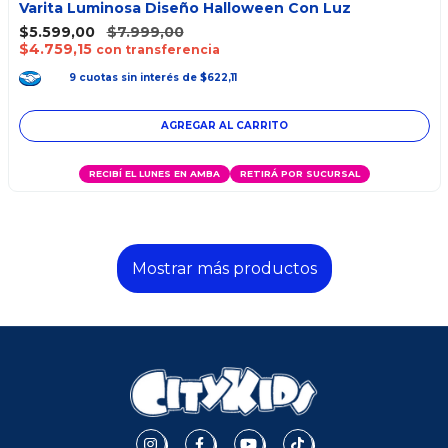
Varita Luminosa Diseño Halloween Con Luz
$5.599,00
$7.999,00
$4.759,15
con transferencia
9
cuotas
sin interés
de
$622,11
RECIBÍ EL LUNES EN AMBA
RETIRÁ POR SUCURSAL
Mostrar más productos