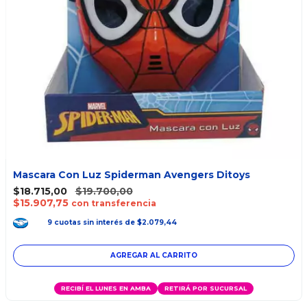
Mascara Con Luz Spiderman Avengers Ditoys
$18.715,00
$19.700,00
$15.907,75
con transferencia
9
cuotas
sin interés
de
$2.079,44
RECIBÍ EL LUNES EN AMBA
RETIRÁ POR SUCURSAL