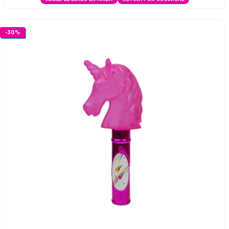
-
30
%