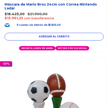
Máscara de Mario Bros 24cm con Correa Nintendo
Ladai
$16.425,00
$21.900,00
$13.961,25
con transferencia
9
cuotas
sin interés
de
$1.825,00
RECIBÍ EL LUNES EN AMBA
RETIRÁ POR SUCURSAL
-
30
%