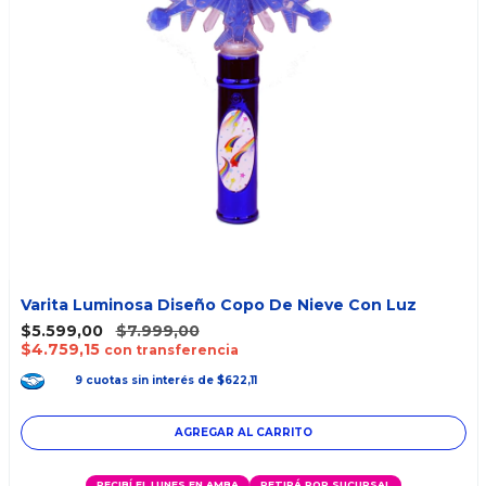
Varita Luminosa Diseño Copo De Nieve Con Luz
$5.599,00
$7.999,00
$4.759,15
con transferencia
9
cuotas
sin interés
de
$622,11
RECIBÍ EL LUNES EN AMBA
RETIRÁ POR SUCURSAL