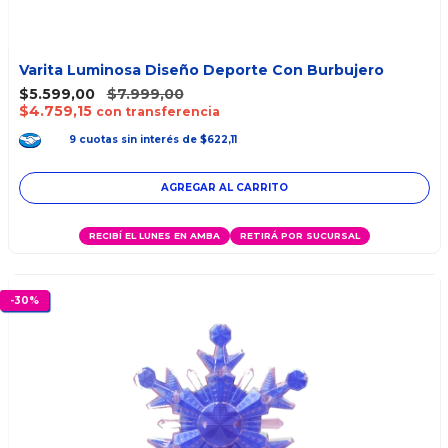
Varita Luminosa Diseño Deporte Con Burbujero
$5.599,00
$7.999,00
$4.759,15
con transferencia
9
cuotas
sin interés
de
$622,11
RECIBÍ EL LUNES EN AMBA
RETIRÁ POR SUCURSAL
-
30
%