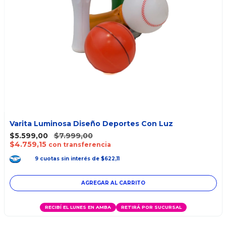
Varita Luminosa Diseño Deportes Con Luz
$5.599,00
$7.999,00
$4.759,15
con transferencia
9
cuotas
sin interés
de
$622,11
RECIBÍ EL LUNES EN AMBA
RETIRÁ POR SUCURSAL