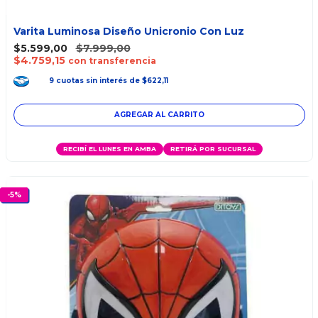
Varita Luminosa Diseño Unicronio Con Luz
$5.599,00
$7.999,00
$4.759,15
con transferencia
9
cuotas
sin interés
de
$622,11
RECIBÍ EL LUNES EN AMBA
RETIRÁ POR SUCURSAL
-
5
%