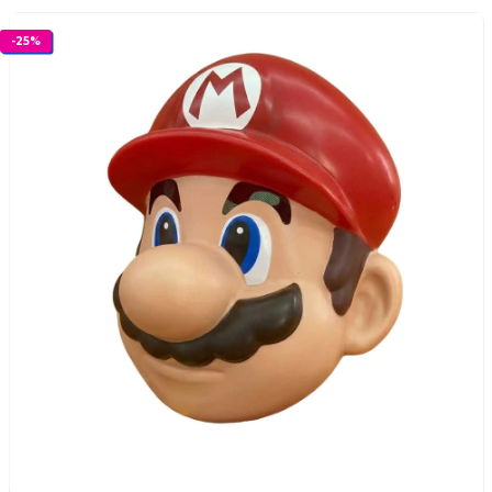
-
25
%