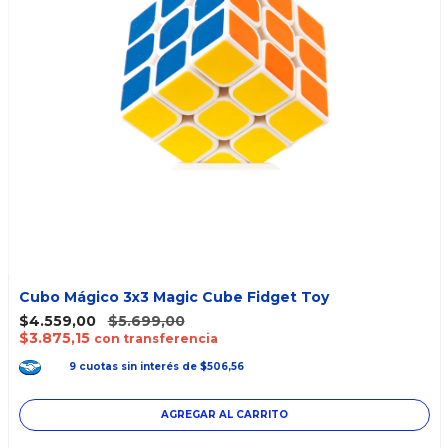
Cubo Mágico 3x3 Magic Cube Fidget Toy
$4.559,00
$5.699,00
$3.875,15
con transferencia
9
cuotas
sin interés
de
$506,56