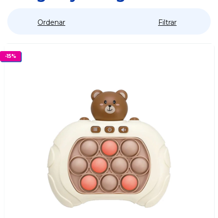
Ordenar
Filtrar
-
15
%