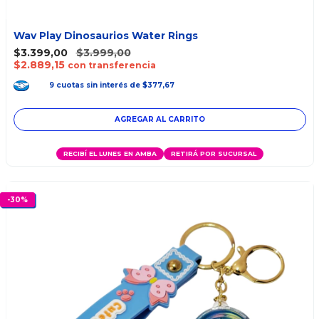
Wav Play Dinosaurios Water Rings
$3.399,00
$3.999,00
$2.889,15
con transferencia
9
cuotas
sin interés
de
$377,67
RECIBÍ EL LUNES EN AMBA
RETIRÁ POR SUCURSAL
-
30
%