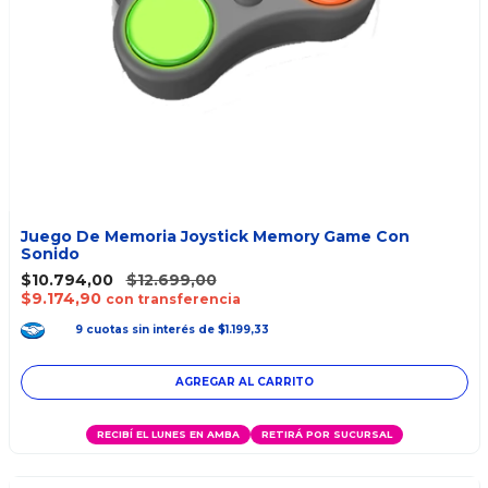
Juego De Memoria Joystick Memory Game Con
Sonido
$10.794,00
$12.699,00
$9.174,90
con transferencia
9
cuotas
sin interés
de
$1.199,33
RECIBÍ EL LUNES EN AMBA
RETIRÁ POR SUCURSAL