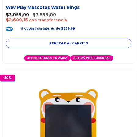
Wav Play Mascotas Water Rings
$3.059,00
$3.599,00
$2.600,15
con transferencia
9
cuotas
sin interés
de
$339,89
RECIBÍ EL LUNES EN AMBA
RETIRÁ POR SUCURSAL
-
50
%