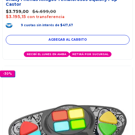
Castor
$3.759,00
$4.699,00
$3.195,15
con transferencia
9
cuotas
sin interés
de
$417,67
RECIBÍ EL LUNES EN AMBA
RETIRÁ POR SUCURSAL
-
30
%