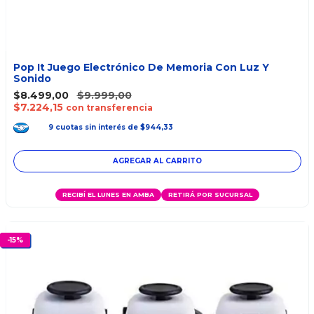
Pop It Juego Electrónico De Memoria Con Luz Y
Sonido
$8.499,00
$9.999,00
$7.224,15
con transferencia
9
cuotas
sin interés
de
$944,33
AGREGAR AL CARRITO
RECIBÍ EL LUNES EN AMBA
RETIRÁ POR SUCURSAL
-
15
%