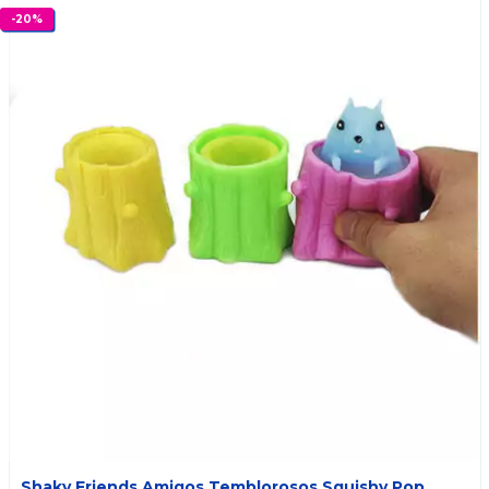
-
20
%
Shaky Friends Amigos Temblorosos Squishy Pop