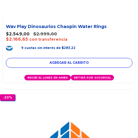
Wav Play Dinosaurios Chaopin Water Rings
$2.549,00
$2.999,00
$2.166,65
con transferencia
9
cuotas
sin interés
de
$283,22
RECIBÍ EL LUNES EN AMBA
RETIRÁ POR SUCURSAL
-
20
%