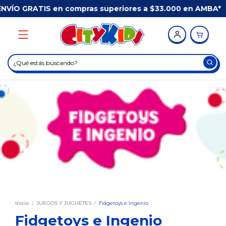
ompras superiores a $33.000 en AMBA*
/
Comprá ANT
Inicio
/
JUEGOS Y JUGUETES
/
Fidgetoys e Ingenio
Fidgetoys e Ingenio