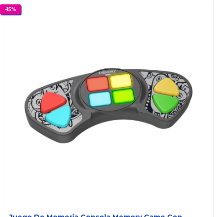
-
15
%