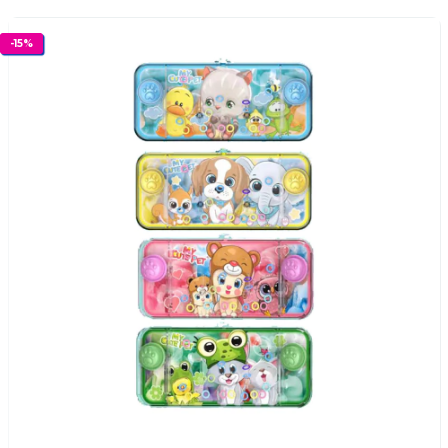
-
15
%