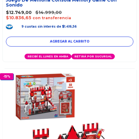
Juego De Memoria Consola Memory Game Con
Sonido
$12.749,00
$14.999,00
$10.836,65
con transferencia
9
cuotas
sin interés
de
$1.416,56
RECIBÍ EL LUNES EN AMBA
RETIRÁ POR SUCURSAL
-
15
%