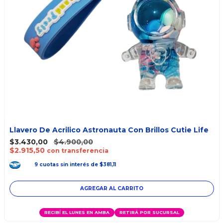
Llavero De Acrilico Astronauta Con Brillos Cutie Life
$3.430,00
$4.900,00
$2.915,50
con transferencia
9
cuotas
sin interés
de
$381,11
RECIBÍ EL LUNES EN AMBA
RETIRÁ POR SUCURSAL