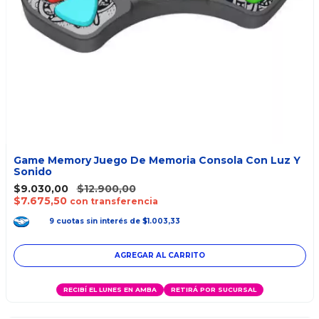
Game Memory Juego De Memoria Consola Con Luz Y
Sonido
$9.030,00
$12.900,00
$7.675,50
con transferencia
9
cuotas
sin interés
de
$1.003,33
RECIBÍ EL LUNES EN AMBA
RETIRÁ POR SUCURSAL