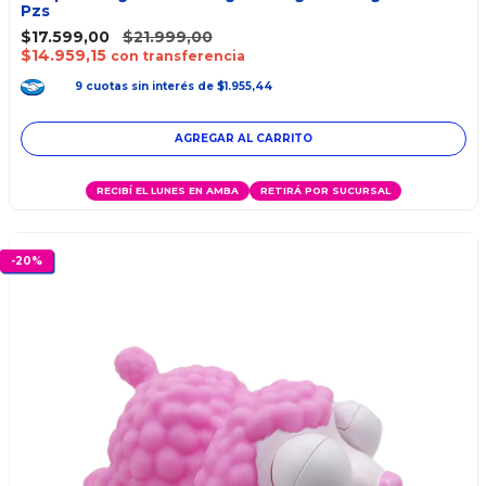
Pzs
$17.599,00
$21.999,00
$14.959,15
con transferencia
9
cuotas
sin interés
de
$1.955,44
RECIBÍ EL LUNES EN AMBA
RETIRÁ POR SUCURSAL
-
20
%