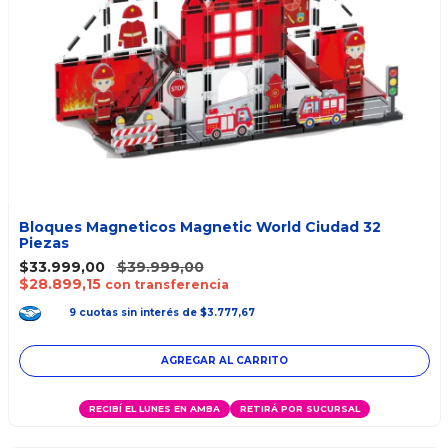
Bloques Magneticos Magnetic World Ciudad 32
Piezas
$33.999,00
$39.999,00
$28.899,15
con transferencia
9
cuotas
sin interés
de
$3.777,67
RECIBÍ EL LUNES EN AMBA
RETIRÁ POR SUCURSAL