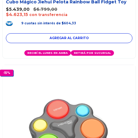
Cubo Mágico Jiehui Pelota Rainbow Ball Fidget Toy
$5.439,00
$6.799,00
$4.623,15
con transferencia
9
cuotas
sin interés
de
$604,33
RECIBÍ EL LUNES EN AMBA
RETIRÁ POR SUCURSAL
-
15
%