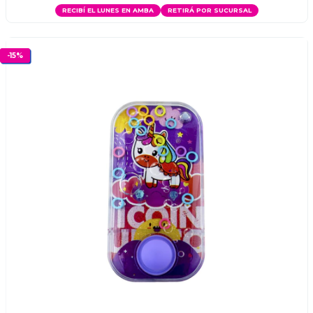
RECIBÍ EL LUNES EN AMBA
RETIRÁ POR SUCURSAL
-
15
%