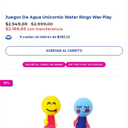
Juegos De Agua Unicornio Water Rings Wav Play
$2.549,00
$2.999,00
$2.166,65
con transferencia
9
cuotas
sin interés
de
$283,22
RECIBÍ EL LUNES EN AMBA
RETIRÁ POR SUCURSAL
-
15
%