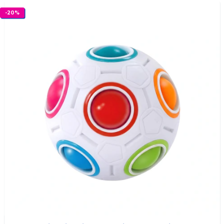
-
20
%