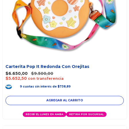
Carterita Pop It Redonda Con Orejitas
$6.650,00
$9.500,00
$5.652,50
con transferencia
9
cuotas
sin interés
de
$738,89
RECIBÍ EL LUNES EN AMBA
RETIRÁ POR SUCURSAL