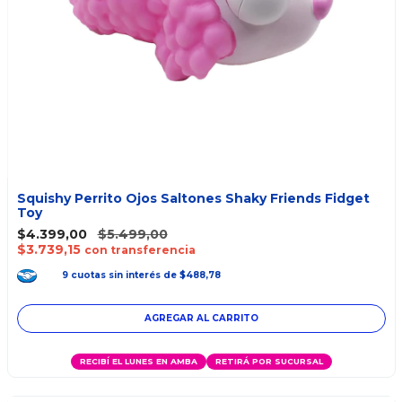
Squishy Perrito Ojos Saltones Shaky Friends Fidget
Toy
$4.399,00
$5.499,00
$3.739,15
con transferencia
9
cuotas
sin interés
de
$488,78
RECIBÍ EL LUNES EN AMBA
RETIRÁ POR SUCURSAL