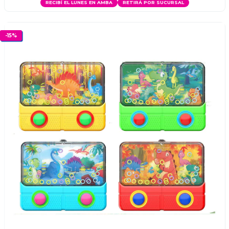
RECIBÍ EL LUNES EN AMBA
RETIRÁ POR SUCURSAL
-
15
%