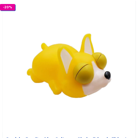
-
20
%