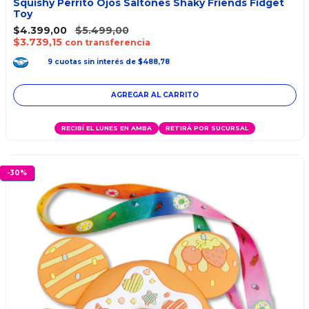
Squishy Perrito Ojos Saltones Shaky Friends Fidget
Toy
$4.399,00
$5.499,00
$3.739,15
con transferencia
9
cuotas
sin interés
de
$488,78
RECIBÍ EL LUNES EN AMBA
RETIRÁ POR SUCURSAL
-
30
%